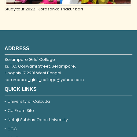
Study tour 2022- Jorasanko Thakur bari
ADDRESS
Serampore Girls' College
13, T.C. Goswami Street, Serampore,
Hooghly-712201 West Bengal
serampore_girls_college@yahoo.co.in
QUICK LINKS
University of Calcutta
CU Exam Site
Netaji Subhas Open University
UGC