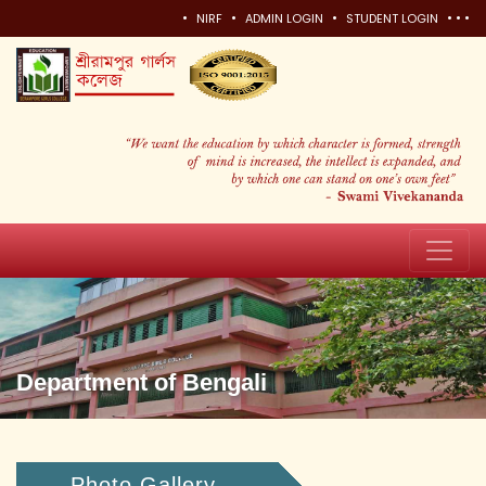
•
•
•
•
•
•
NIRF
ADMIN LOGIN
STUDENT LOGIN
Department of Bengali
Photo Gallery